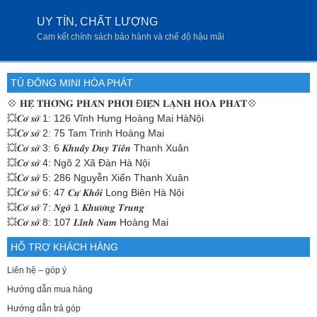
UY TÍN, CHẤT LƯỢNG
Cam kết chính sách bảo hành và chế độ hậu mãi
TỦ ĐÔNG MINI HÒA PHÁT
💠
𝐇𝐄̣̂ 𝐓𝐇𝐎̂́𝐍𝐆 𝐏𝐇𝐀̂𝐍 𝐏𝐇𝐎̂́𝐈 Đ𝐈𝐄̣̂𝐍 𝐋𝐀̣𝐍𝐇 𝐇𝐎̀𝐀 𝐏𝐇𝐀́𝐓💠
💥𝑪𝒐̛ 𝒔𝒐̛̉ 1: 126 Vĩnh Hưng Hoàng Mai HàNội
💥𝑪𝒐̛ 𝒔𝒐̛̉ 2: 75 Tam Trinh Hoàng Mai
💥𝑪𝒐̛ 𝒔𝒐̛̉ 3: 6 𝑲𝒉𝒖𝒂̂́𝒚 𝑫𝒖𝒚 𝑻𝒊𝒆̂́𝒏 Thanh Xuân
💥𝑪𝒐̛ 𝒔𝒐̛̉ 4: Ngõ 2 Xã Đàn Hà Nội
💥𝑪𝒐̛ 𝒔𝒐̛̉ 5: 286 Nguyễn Xiển Thanh Xuân
💥𝑪𝒐̛ 𝒔𝒐̛̉ 6: 47 𝑪𝒖̛̣ 𝑲𝒉𝒐̂́𝒊 Long Biên Hà Nội
💥𝑪𝒐̛ 𝒔𝒐̛̉ 7: 𝑵𝒈𝒐̃ 1 𝑲𝒉𝒖̛𝒐̛𝒏𝒈 𝑻𝒓𝒖𝒏𝒈
💥𝑪𝒐̛ 𝒔𝒐̛̉ 8: 107 𝑳𝒊̃𝒏𝒉 𝑵𝒂𝒎 Hoàng Mai
HỖ TRỢ KHÁCH HÀNG
Liên hệ – góp ý
Hướng dẫn mua hàng
Hướng dẫn trả góp