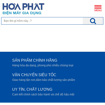
SẢN PHẨM CHÍNH HÃNG
Hàng hóa đa dạng, phong phú nhiều chủng loại
VẬN CHUYỂN SIÊU TỐC
Giao hàng tận nơi,đảm bảo chất lượng sản phẩm
UY TÍN, CHẤT LƯỢNG
Cam kết chính sách bảo hành và chế độ hậu mãi