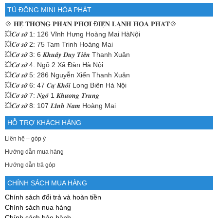
TỦ ĐÔNG MINI HÒA PHÁT
💠
𝐇𝐄̣̂ 𝐓𝐇𝐎̂́𝐍𝐆 𝐏𝐇𝐀̂𝐍 𝐏𝐇𝐎̂́𝐈 Đ𝐈𝐄̣̂𝐍 𝐋𝐀̣𝐍𝐇 𝐇𝐎̀𝐀 𝐏𝐇𝐀́𝐓💠
💥𝑪𝒐̛ 𝒔𝒐̛̉ 1: 126 Vĩnh Hưng Hoàng Mai HàNội
💥𝑪𝒐̛ 𝒔𝒐̛̉ 2: 75 Tam Trinh Hoàng Mai
💥𝑪𝒐̛ 𝒔𝒐̛̉ 3: 6 𝑲𝒉𝒖𝒂̂́𝒚 𝑫𝒖𝒚 𝑻𝒊𝒆̂́𝒏 Thanh Xuân
💥𝑪𝒐̛ 𝒔𝒐̛̉ 4: Ngõ 2 Xã Đàn Hà Nội
💥𝑪𝒐̛ 𝒔𝒐̛̉ 5: 286 Nguyễn Xiển Thanh Xuân
💥𝑪𝒐̛ 𝒔𝒐̛̉ 6: 47 𝑪𝒖̛̣ 𝑲𝒉𝒐̂́𝒊 Long Biên Hà Nội
💥𝑪𝒐̛ 𝒔𝒐̛̉ 7: 𝑵𝒈𝒐̃ 1 𝑲𝒉𝒖̛𝒐̛𝒏𝒈 𝑻𝒓𝒖𝒏𝒈
💥𝑪𝒐̛ 𝒔𝒐̛̉ 8: 107 𝑳𝒊̃𝒏𝒉 𝑵𝒂𝒎 Hoàng Mai
HỖ TRỢ KHÁCH HÀNG
Liên hệ – góp ý
Hướng dẫn mua hàng
Hướng dẫn trả góp
CHÍNH SÁCH MUA HÀNG
Chính sách đổi trả và hoàn tiền
Chính sách nua hàng
Chính sách bảo hành