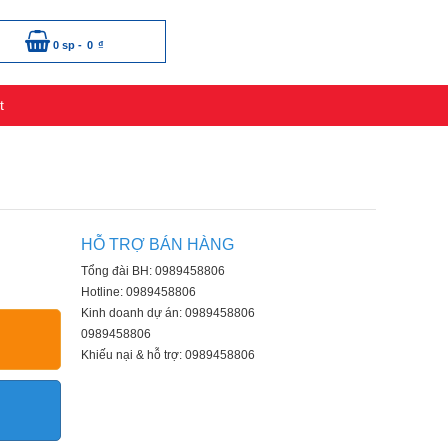
0 sp -
0
₫
t
HỖ TRỢ BÁN HÀNG
Tổng đài BH: 0989458806
Hotline: 0989458806
Kinh doanh dự án: 0989458806
0989458806
Khiếu nại & hỗ trợ: 0989458806