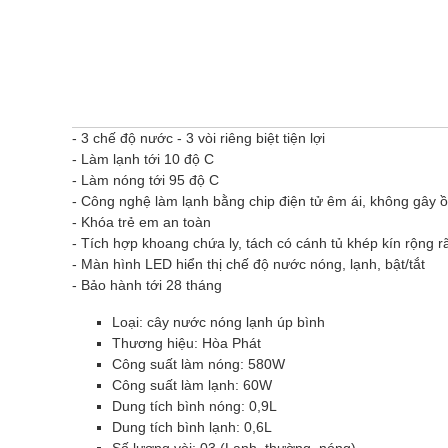
- 3 chế độ nước - 3 vòi riêng biệt tiện lợi
- Làm lạnh tới 10 độ C
- Làm nóng tới 95 độ C
- Công nghệ làm lạnh bằng chip điện tử êm ái, không gây 
- Khóa trẻ em an toàn
- Tích hợp khoang chứa ly, tách có cánh tủ khép kín rộng rã
- Màn hình LED hiển thị chế độ nước nóng, lạnh, bật/tắt
- Bảo hành tới 28 tháng
Loại: cây nước nóng lạnh úp bình
Thương hiệu: Hòa Phát
Công suất làm nóng: 580W
Công suất làm lạnh: 60W
Dung tích bình nóng: 0,9L
Dung tích bình lạnh: 0,6L