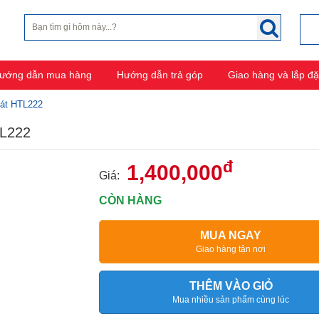
ướng dẫn mua hàng
Hướng dẫn trả góp
Giao hàng và lắp đặ
hát HTL222
TL222
đ
1,400,000
Giá:
CÒN HÀNG
MUA NGAY
Giao hàng tận nơi
THÊM VÀO GIỎ
Mua nhiều sản phẩm cùng lúc