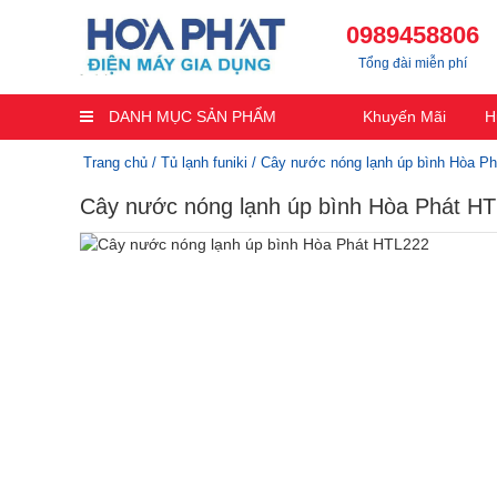
0989458806
Tổng đài miễn phí
DANH MỤC SẢN PHẨM
Khuyến Mãi
H
Trang chủ
/
Tủ lạnh funiki
/ Cây nước nóng lạnh úp bình Hòa P
Cây nước nóng lạnh úp bình Hòa Phát H