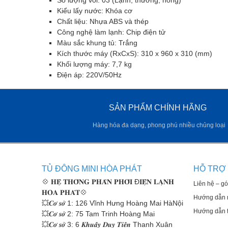
Số lượng vòi: 03 (Lạnh, thường, nóng)
Kiểu lấy nước: Khóa cơ
Chất liệu: Nhựa ABS và thép
Công nghệ làm lạnh: Chip điện tử
Màu sắc khung tủ: Trắng
Kích thước máy (RxCxS): 310 x 960 x 310 (mm)
Khối lượng máy: 7,7 kg
Điện áp: 220V/50Hz
SẢN PHẨM CHÍNH HÃNG
Hàng hóa đa dạng, phong phú nhiều chủng loại
TỦ ĐÔNG MINI HÒA PHÁT
HỖ TRỢ
💠
𝐇𝐄̣̂ 𝐓𝐇𝐎̂́𝐍𝐆 𝐏𝐇𝐀̂𝐍 𝐏𝐇𝐎̂́𝐈 Đ𝐈𝐄̣̂𝐍 𝐋𝐀̣𝐍𝐇
Liên hệ – gó
𝐇𝐎̀𝐀 𝐏𝐇𝐀́𝐓💠
Hướng dẫn 
💥𝑪𝒐̛ 𝒔𝒐̛̉ 1: 126 Vĩnh Hưng Hoàng Mai HàNội
Hướng dẫn t
💥𝑪𝒐̛ 𝒔𝒐̛̉ 2: 75 Tam Trinh Hoàng Mai
💥𝑪𝒐̛ 𝒔𝒐̛̉ 3: 6 𝑲𝒉𝒖𝒂̂́𝒚 𝑫𝒖𝒚 𝑻𝒊𝒆̂́𝒏 Thanh Xuân