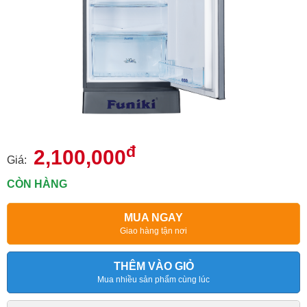
đ
2,100,000
Giá:
CÒN HÀNG
MUA NGAY
Giao hàng tận nơi
THÊM VÀO GIỎ
Mua nhiều sản phẩm cùng lúc