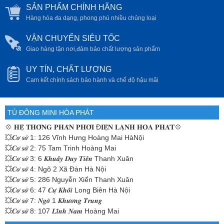
SẢN PHẨM CHÍNH HÃNG
Hàng hóa đa dạng, phong phú nhiều chủng loại
VẬN CHUYỂN SIÊU TỐC
Giao hàng tận nơi,đảm bảo chất lượng sản phẩm
UY TÍN, CHẤT LƯỢNG
Cam kết chính sách bảo hành và chế độ hậu mãi
TỦ ĐÔNG MINI HÒA PHÁT
💠
𝐇𝐄̣̂ 𝐓𝐇𝐎̂́𝐍𝐆 𝐏𝐇𝐀̂𝐍 𝐏𝐇𝐎̂́𝐈 Đ𝐈𝐄̣̂𝐍 𝐋𝐀̣𝐍𝐇 𝐇𝐎̀𝐀 𝐏𝐇𝐀́𝐓💠
💥𝑪𝒐̛ 𝒔𝒐̛̉ 1: 126 Vĩnh Hưng Hoàng Mai HàNội
💥𝑪𝒐̛ 𝒔𝒐̛̉ 2: 75 Tam Trinh Hoàng Mai
💥𝑪𝒐̛ 𝒔𝒐̛̉ 3: 6 𝑲𝒉𝒖𝒂̂́𝒚 𝑫𝒖𝒚 𝑻𝒊𝒆̂́𝒏 Thanh Xuân
💥𝑪𝒐̛ 𝒔𝒐̛̉ 4: Ngõ 2 Xã Đàn Hà Nội
💥𝑪𝒐̛ 𝒔𝒐̛̉ 5: 286 Nguyễn Xiển Thanh Xuân
💥𝑪𝒐̛ 𝒔𝒐̛̉ 6: 47 𝑪𝒖̛̣ 𝑲𝒉𝒐̂́𝒊 Long Biên Hà Nội
💥𝑪𝒐̛ 𝒔𝒐̛̉ 7: 𝑵𝒈𝒐̃ 1 𝑲𝒉𝒖̛𝒐̛𝒏𝒈 𝑻𝒓𝒖𝒏𝒈
💥𝑪𝒐̛ 𝒔𝒐̛̉ 8: 107 𝑳𝒊̃𝒏𝒉 𝑵𝒂𝒎 Hoàng Mai