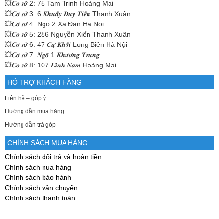
💥𝑪𝒐̛ 𝒔𝒐̛̉ 2: 75 Tam Trinh Hoàng Mai
💥𝑪𝒐̛ 𝒔𝒐̛̉ 3: 6 𝑲𝒉𝒖𝒂̂́𝒚 𝑫𝒖𝒚 𝑻𝒊𝒆̂́𝒏 Thanh Xuân
💥𝑪𝒐̛ 𝒔𝒐̛̉ 4: Ngõ 2 Xã Đàn Hà Nội
💥𝑪𝒐̛ 𝒔𝒐̛̉ 5: 286 Nguyễn Xiển Thanh Xuân
💥𝑪𝒐̛ 𝒔𝒐̛̉ 6: 47 𝑪𝒖̛̣ 𝑲𝒉𝒐̂́𝒊 Long Biên Hà Nội
💥𝑪𝒐̛ 𝒔𝒐̛̉ 7: 𝑵𝒈𝒐̃ 1 𝑲𝒉𝒖̛𝒐̛𝒏𝒈 𝑻𝒓𝒖𝒏𝒈
💥𝑪𝒐̛ 𝒔𝒐̛̉ 8: 107 𝑳𝒊̃𝒏𝒉 𝑵𝒂𝒎 Hoàng Mai
HỖ TRỢ KHÁCH HÀNG
Liên hệ – góp ý
Hướng dẫn mua hàng
Hướng dẫn trả góp
CHÍNH SÁCH MUA HÀNG
Chính sách đổi trả và hoàn tiền
Chính sách nua hàng
Chính sách bảo hành
Chính sách vận chuyển
Chính sách thanh toán