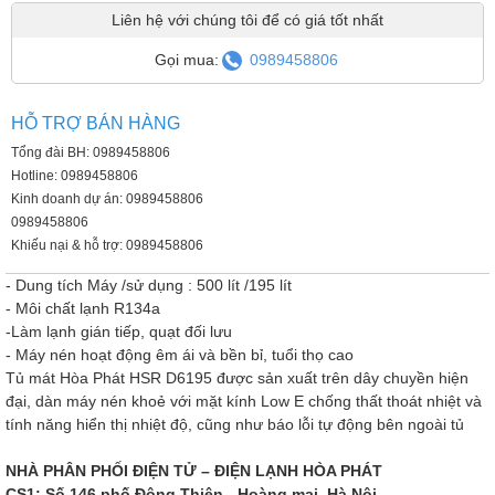
Liên hệ với chúng tôi để có giá tốt nhất
Gọi mua:
0989458806
HỖ TRỢ BÁN HÀNG
Tổng đài BH: 0989458806
Hotline: 0989458806
Kinh doanh dự án: 0989458806
0989458806
Khiếu nại & hỗ trợ: 0989458806
- Dung tích Máy /sử dụng : 500 lít /195 lít
- Môi chất lạnh R134a
-Làm lạnh gián tiếp, quạt đối lưu
- Máy nén hoạt động êm ái và bền bỉ, tuổi thọ cao
Tủ mát Hòa Phát HSR D6195 được sản xuất trên dây chuyền hiện
đại, dàn máy nén khoẻ với mặt kính Low E chống thất thoát nhiệt và
tính năng hiển thị nhiệt độ, cũng như báo lỗi tự động bên ngoài tủ
NHÀ PHÂN PHỐI ĐIỆN TỬ – ĐIỆN LẠNH HÒA PHÁT
CS1: Số 146 phố Đông Thiên - Hoàng mai, Hà Nội