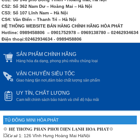
CS2: Số 362 Nam Dư – Hoàng Mai – Hà Nội
CS3: Số 107 Lĩnh Nam – Hà Nội
CS4: Văn Điển – Thanh Trì – Hà Nội
HỆ THÔNG WEBSITE BÁN HÀNG CHÍNH HÃNG HÒA PHÁT
Hotline: 0989458806 – 0901752978 – 0969138780 – 02462934634
Điện thoại:02462934634 - 0989458806
SẢN PHẨM CHÍNH HÃNG
Hàng hóa đa dạng, phong phú nhiều chủng loại
VẬN CHUYỂN SIÊU TỐC
Giao hàng tận nơi,đảm bảo chất lượng sản phẩm
UY TÍN, CHẤT LƯỢNG
Cam kết chính sách bảo hành và chế độ hậu mãi
TỦ ĐÔNG MINI HÒA PHÁT
💠
𝐇𝐄̣̂ 𝐓𝐇𝐎̂́𝐍𝐆 𝐏𝐇𝐀̂𝐍 𝐏𝐇𝐎̂́𝐈 Đ𝐈𝐄̣̂𝐍 𝐋𝐀̣𝐍𝐇 𝐇𝐎̀𝐀 𝐏𝐇𝐀́𝐓💠
💥𝑪𝒐̛ 𝒔𝒐̛̉ 1: 126 Vĩnh Hưng Hoàng Mai HàNội