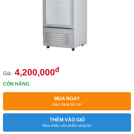
đ
4,200,000
Giá:
CÒN HÀNG
MUA NGAY
Giao hàng tận nơi
THÊM VÀO GIỎ
Mua nhiều sản phẩm cùng lúc